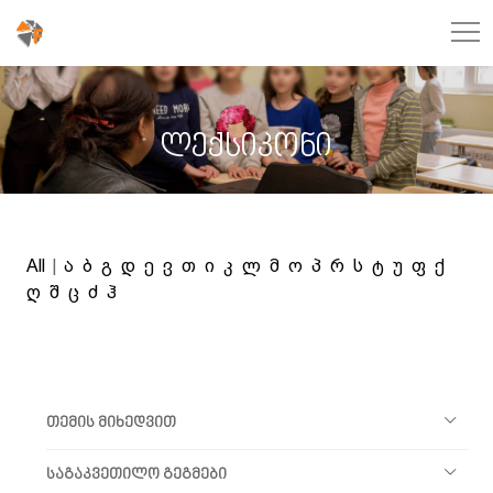
ლექსიკონი
All
|
ა
ბ
გ
დ
ე
ვ
თ
ი
კ
ლ
მ
ო
პ
რ
ს
ტ
უ
ფ
ქ
ღ
შ
ც
ძ
ჰ
თემის მიხედვით
საგაკვეთილო გეგმები