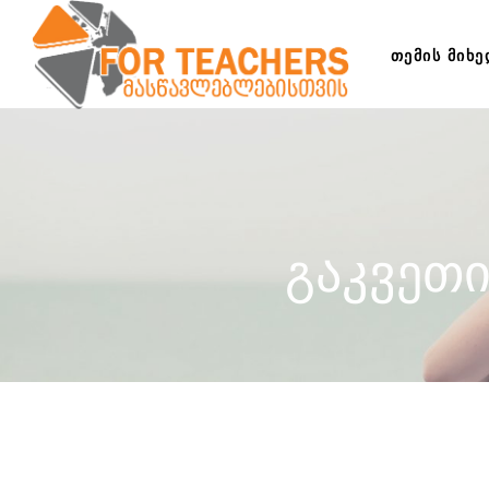
ᲗᲔᲛᲘᲡ ᲛᲘᲮ
გაკვეთი