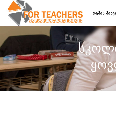
ᲗᲔᲛᲘᲡ ᲛᲘᲮ
სკოლი
ყოვ