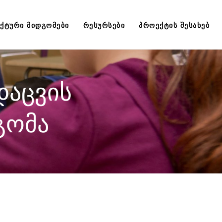
ᲥᲢᲣᲠᲘ ᲛᲘᲓᲒᲝᲛᲔᲑᲘ
ᲠᲔᲡᲣᲠᲡᲔᲑᲘ
ᲞᲠᲝᲔᲥᲢᲘᲡ ᲨᲔᲡᲐᲮᲔᲑ
დაცვის
გომა