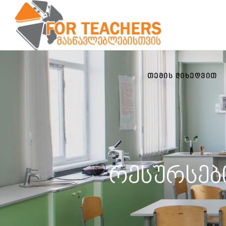
ᲗᲔᲛᲘᲡ ᲛᲘᲮᲔᲓᲕᲘᲗ
რესურსებ