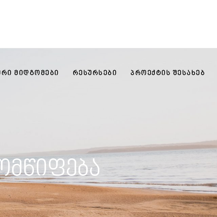
ᲣᲠᲘ ᲛᲘᲓᲒᲝᲛᲔᲑᲘ
ᲠᲔᲡᲣᲠᲡᲔᲑᲘ
ᲞᲠᲝᲔᲥᲢᲘᲡ ᲨᲔᲡᲐᲮᲔᲑ
მომწიფება