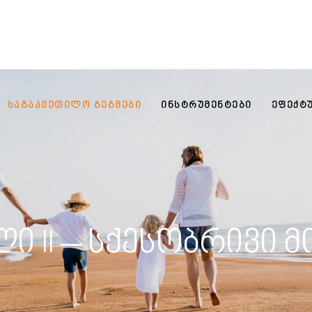
ᲡᲐᲒᲐᲙᲕᲔᲗᲘᲚᲝ ᲒᲔᲒᲛᲔᲑᲘ
ᲘᲜᲡᲢᲠᲣᲛᲔᲜᲢᲔᲑᲘ
ᲔᲤᲔᲥᲢ
ი II – სქესობრივი 