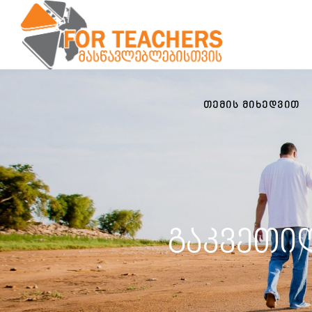
ᲗᲔᲛᲘᲡ ᲛᲘᲮᲔᲓᲕᲘᲗ
გაკვეთილ