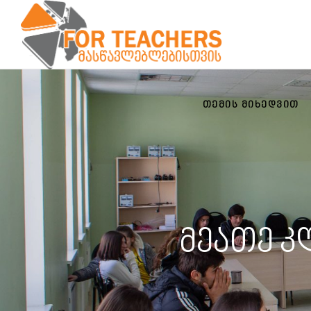
ᲗᲔᲛᲘᲡ ᲛᲘᲮᲔᲓᲕᲘᲗ
მეათე კ